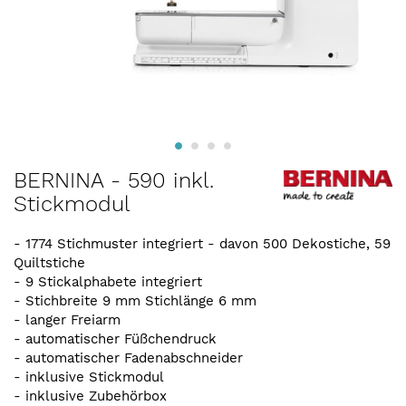
Zum
BERNINA - 590 inkl.
Anfang
Stickmodul
der
Bildergalerie
springen
- 1774 Stichmuster integriert - davon 500 Dekostiche, 59
Quiltstiche
- 9 Stickalphabete integriert
- Stichbreite 9 mm Stichlänge 6 mm
- langer Freiarm
- automatischer Füßchendruck
- automatischer Fadenabschneider
- inklusive Stickmodul
- inklusive Zubehörbox