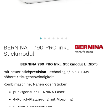
Zum
BERNINA - 790 PRO inkl.
Anfang
Stickmodul
der
Bildergalerie
springen
BERNINA 790 PRO Inkl. Stickmodul L (SDT)
mit neuer stich
precision-
Technologie/ bis zu 33%
höhere Stickgeschwindigkeit
Kombimaschine, Nähen oder Sticken
punktgenauer BERNINA Laser
4-Punkt-Platzierung mit Morphing
BERNINA Stichout App