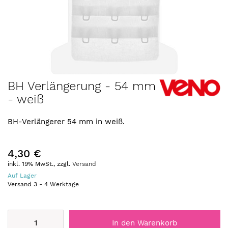
Zum
BH Verlängerung - 54 mm
Anfang
- weiß
der
Bildergalerie
springen
BH-Verlängerer 54 mm in weiß.
4,30 €
inkl. 19% MwSt., zzgl.
Versand
Auf Lager
Versand
3
-
4
Werktage
In den Warenkorb