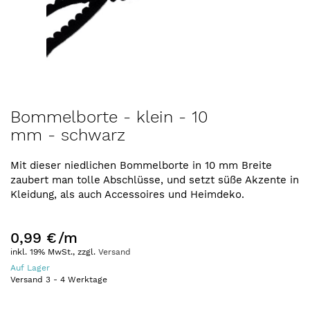
Zum
Bommelborte - klein - 10
Anfang
mm - schwarz
der
Bildergalerie
springen
Mit dieser niedlichen Bommelborte in 10 mm Breite
zaubert man tolle Abschlüsse, und setzt süße Akzente in
Kleidung, als auch Accessoires und Heimdeko.
0,99 €
/m
inkl. 19% MwSt., zzgl.
Versand
Auf Lager
Versand
3
-
4
Werktage