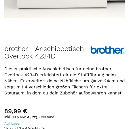
Zum
brother - Anschiebetisch -
Anfang
Overlock 4234D
der
Bildergalerie
springen
Dieser praktische Anschiebetisch für deine brother
Overlock 4234D erleichtert dir die Stoffführung beim
Nähen. Er erweitert deine Nähfläche um ganze 24cm und
sorgt mit 4 verschieden großen Fächern für extra
Stauraum, in dem du dein Zubehör aufbewahren kannst.
89,99 €
inkl. 19% MwSt., zzgl.
Versand
Auf Lager
Versand
3
-
4
Werktage