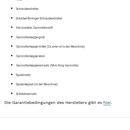
Schraubendreher
Scheibenförmiger Schraubendreher
Horizontaler Garnrollenstift
Garnrollenkappe groß
Garnrollenkappe mittel (2x, eine ist in der Maschine)
Garnrollenkappe klein
Garnrollenkappeneinsatz (Mini King Garnrolle)
Spulennetz
Spulenkapsel (in der Maschine)
Schablonensatz
Die Garantiebedingungen des Herstellers gibt es
hier
.