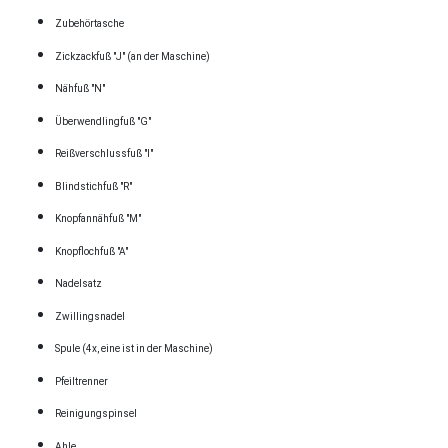
Zubehörtasche
Zickzackfuß "J" (an der Maschine)
Nähfuß "N"
Überwendlingfuß "G"
Reißverschlussfuß "I"
Blindstichfuß "R"
Knopfannähfuß "M"
Knopflochfuß "A"
Nadelsatz
Zwillingsnadel
Spule (4x, eine ist in der Maschine)
Pfeiltrenner
Reinigungspinsel
Ahle