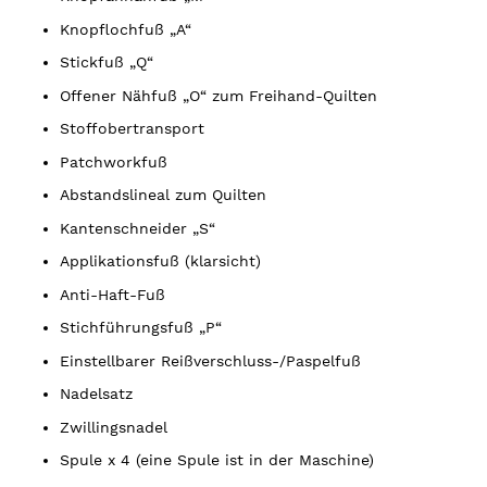
Knopflochfuß „A“
Stickfuß „Q“
Offener Nähfuß „O“ zum Freihand-Quilten
Stoffobertransport
Patchworkfuß
Abstandslineal zum Quilten
Kantenschneider „S“
Applikationsfuß (klarsicht)
Anti-Haft-Fuß
Stichführungsfuß „P“
Einstellbarer Reißverschluss-/Paspelfuß
Nadelsatz
Zwillingsnadel
Spule x 4 (eine Spule ist in der Maschine)