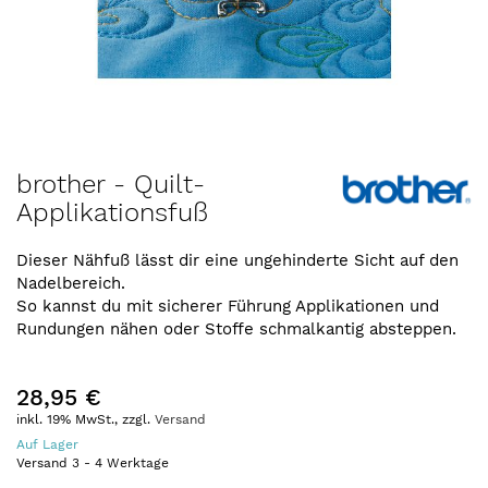
Zum
brother - Quilt-
Anfang
Applikationsfuß
der
Bildergalerie
springen
Dieser Nähfuß lässt dir eine ungehinderte Sicht auf den
Nadelbereich.
So kannst du mit sicherer Führung Applikationen und
Rundungen nähen oder Stoffe schmalkantig absteppen.
28,95 €
inkl. 19% MwSt., zzgl.
Versand
Auf Lager
Versand
3
-
4
Werktage