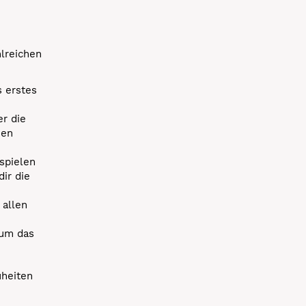
hlreichen
s erstes
r die
uen
spielen
dir die
 allen
 um das
uheiten