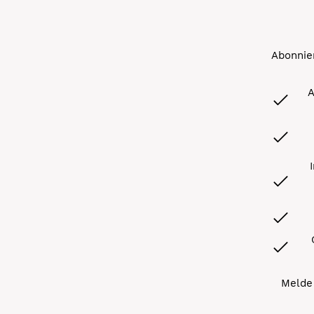
Abonnier
A
Melde 