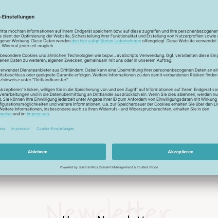
berblick über verschiedene Sticharten und Informationen zur 
entsteht eine Vielfalt an Hosenmodellen.
r Mitwachshose absolut gelingsicher - Easy Jersey eben.
Newsletter