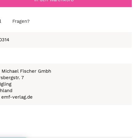
l
Fragen?
0314
n Michael Fischer Gmbh
sbergstr. 7
Igling
hland
) emf-verlag.de