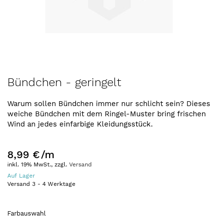
Zum
Bündchen - geringelt
Anfang
der
Warum sollen Bündchen immer nur schlicht sein? Dieses
Bildergalerie
weiche Bündchen mit dem Ringel-Muster bring frischen
springen
Wind an jedes einfarbige Kleidungsstück.
8,99 €
/m
inkl. 19% MwSt., zzgl.
Versand
Auf Lager
Versand
3
-
4
Werktage
Farbauswahl