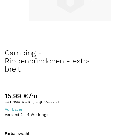
Zum
Camping -
Anfang
Rippenbündchen - extra
der
breit
Bildergalerie
springen
15,99 €
/m
inkl. 19% MwSt., zzgl.
Versand
Auf Lager
Versand
3
-
4
Werktage
Farbauswahl