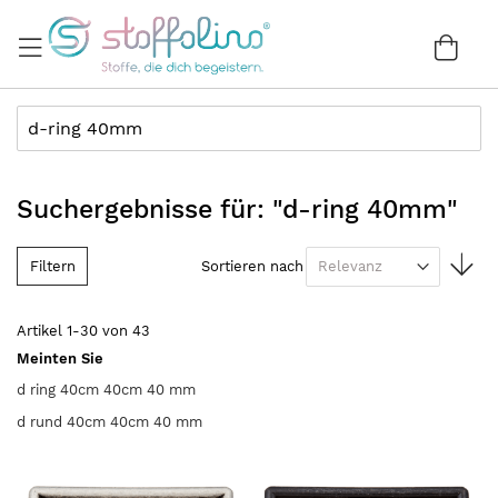
Direkt
zum
War
0
Inhalt
Suchergebnisse für: "d-ring 40mm"
In
Filtern
Sortieren nach
au
Re
Artikel
1
-
30
von
43
Meinten Sie
d ring 40cm 40cm 40 mm
d rund 40cm 40cm 40 mm