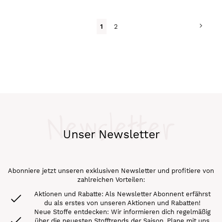
Seite
Seite
Weit
Du
Seite
1
2
liest
gerade
Seite
Newsletter
Unser Newsletter
Abonniere jetzt unseren exklusiven Newsletter und profitiere von
zahlreichen Vorteilen:
Aktionen und Rabatte: Als Newsletter Abonnent erfährst
du als erstes von unseren Aktionen und Rabatten!
Neue Stoffe entdecken: Wir informieren dich regelmäßig
über die neuesten Stofftrends der Saison. Plane mit uns