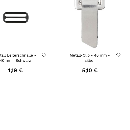
all Leiterschnalle -
Metall-Clip - 40 mm -
40mm - Schwarz
silber
1,19 €
5,10 €