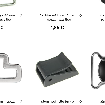
g - 40 mm
Rechteck-Ring - 40 mm
Kle
es silber
- Metall - altsilber
40
 €
1,85 €
m - Metall
Klemmschnalle für 40
Gür