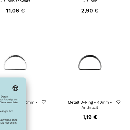
- silber-schwarz
- silber
11,06 €
2,90 €
all D-Ring - 40mm -
Metall D-Ring - 40mm -
Silber
Anthrazit
1,19 €
1,19 €