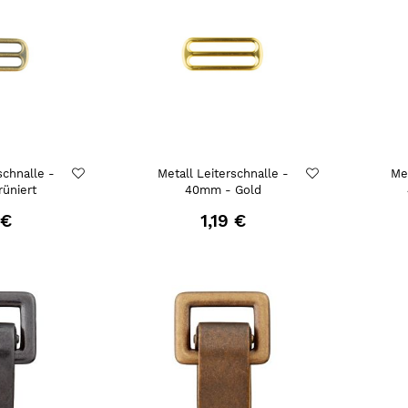
schnalle -
Metall Leiterschnalle -
Met
üniert
40mm - Gold
 €
1,19 €