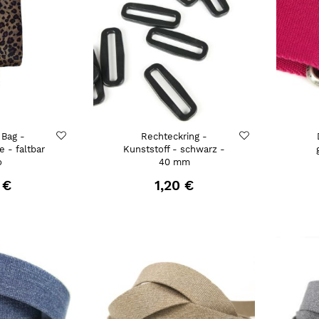
 Bag -
Rechteckring -
e - faltbar
Kunststoff - schwarz -
o
40 mm
 €
1,20 €