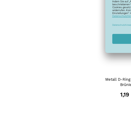
Metall D-Rin
Brüni
1,19