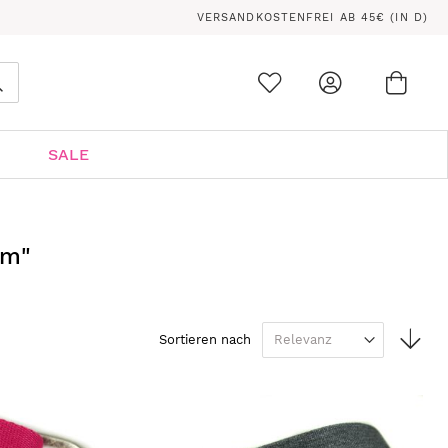
VERSANDKOSTENFREI AB 45€ (IN D)
Ware
0
Suche
SALE
mm"
In
Sortieren nach
auf
Rei