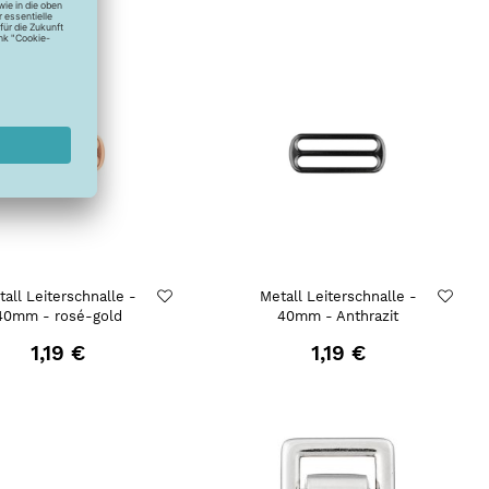
all Leiterschnalle -
Metall Leiterschnalle -
40mm - rosé-gold
40mm - Anthrazit
1,19 €
1,19 €