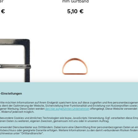
er
mm Gurtband
 €
5,10 €
 - Metall -
Metall D-Ring - 40mm -
Met
silber
rosé-gold
 €
1,19 €