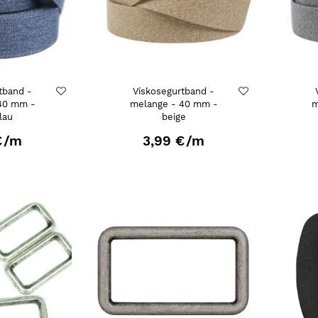
tband -
Viskosegurtband -
40 mm -
melange - 40 mm -
m
lau
beige
€
/m
3,99 €
/m