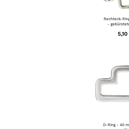
Rechteck-Rin
- gebürstet
5,10
D-Ring - 40 m