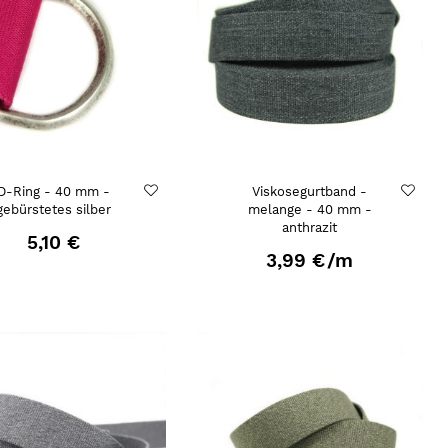
D-Ring - 40 mm -
Viskosegurtband -
gebürstetes silber
melange - 40 mm -
anthrazit
5,10 €
3,99 €
/m