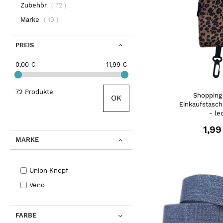
Artikel
Zubehör
72
Artikel
Marke
19
PREIS
0,00 €
11,99 €
72 Produkte
Shopping
OK
Einkaufstasch
- le
1,99
MARKE
Union Knopf
Veno
FARBE