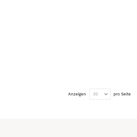
te
iter
Anzeigen
pro Seite