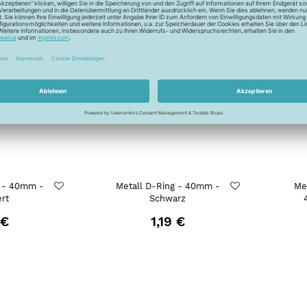
g - 40mm -
Metall D-Ring - 40mm -
Met
ert
Schwarz
 €
1,19 €