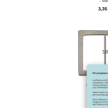
- silb
3,35
Gürtelschnalle
40 mm - 
5,90