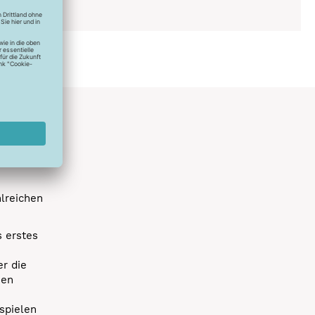
ich
hlreichen
s erstes
r die
uen
spielen