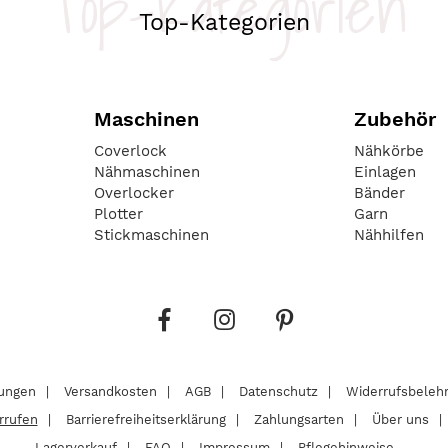
Top-Kategorien
Top-Kategorien
Maschinen
Zubehör
Coverlock
Nähkörbe
Nähmaschinen
Einlagen
Overlocker
Bänder
Plotter
Garn
Stickmaschinen
Nähhilfen
lungen
Versandkosten
AGB
Datenschutz
Widerrufsbeleh
rrufen
Barrierefreiheitserklärung
Zahlungsarten
Über uns
Lagerverkauf
FAQ
Impressum
Pflegehinweise