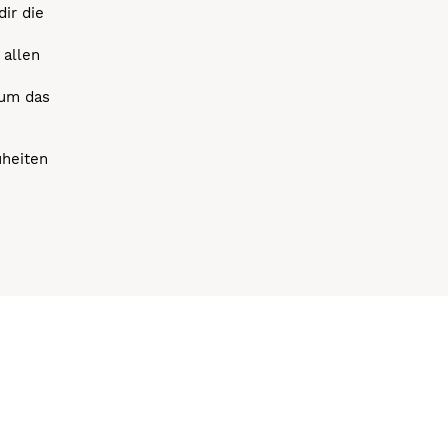
dir die
 allen
 um das
uheiten