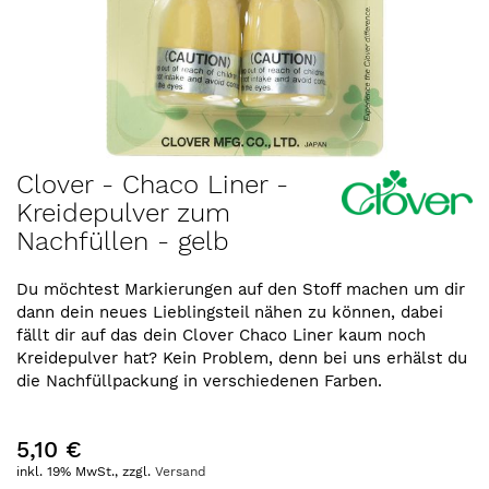
Zum
Clover - Chaco Liner -
Anfang
Kreidepulver zum
der
Nachfüllen - gelb
Bildergalerie
springen
Du möchtest Markierungen auf den Stoff machen um dir
dann dein neues Lieblingsteil nähen zu können, dabei
fällt dir auf das dein Clover Chaco Liner kaum noch
Kreidepulver hat? Kein Problem, denn bei uns erhälst du
die Nachfüllpackung in verschiedenen Farben.
5,10 €
inkl. 19% MwSt., zzgl.
Versand