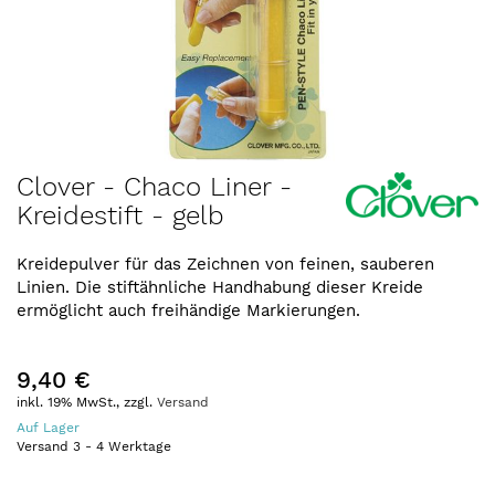
Zum
Clover - Chaco Liner -
Anfang
Kreidestift - gelb
der
Bildergalerie
springen
Kreidepulver für das Zeichnen von feinen, sauberen
Linien. Die stiftähnliche Handhabung dieser Kreide
ermöglicht auch freihändige Markierungen.
9,40 €
inkl. 19% MwSt., zzgl.
Versand
Auf Lager
Versand
3
-
4
Werktage