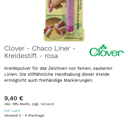
Zum
Clover - Chaco Liner -
Anfang
Kreidestift - rosa
der
Bildergalerie
springen
Kreidepulver für das Zeichnen von feinen, sauberen
Linien. Die stiftähnliche Handhabung dieser Kreide
ermöglicht auch freihändige Markierungen.
9,40 €
inkl. 19% MwSt., zzgl.
Versand
Auf Lager
Versand
3
-
4
Werktage