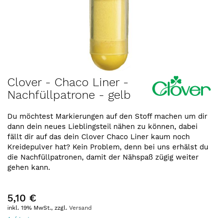
Zum
Clover - Chaco Liner -
Anfang
Nachfüllpatrone - gelb
der
Bildergalerie
springen
Du möchtest Markierungen auf den Stoff machen um dir
dann dein neues Lieblingsteil nähen zu können, dabei
fällt dir auf das dein Clover Chaco Liner kaum noch
Kreidepulver hat? Kein Problem, denn bei uns erhälst du
die Nachfüllpatronen, damit der Nähspaß zügig weiter
gehen kann.
5,10 €
inkl. 19% MwSt., zzgl.
Versand