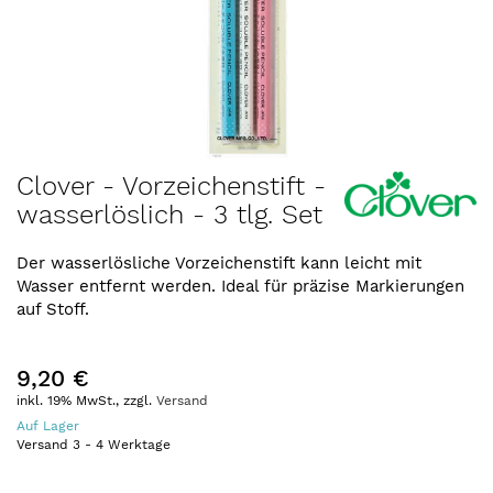
Zum
Clover - Vorzeichenstift -
Anfang
wasserlöslich - 3 tlg. Set
der
Bildergalerie
springen
Der wasserlösliche Vorzeichenstift kann leicht mit
Wasser entfernt werden. Ideal für präzise Markierungen
auf Stoff.
9,20 €
inkl. 19% MwSt., zzgl.
Versand
Auf Lager
Versand
3
-
4
Werktage