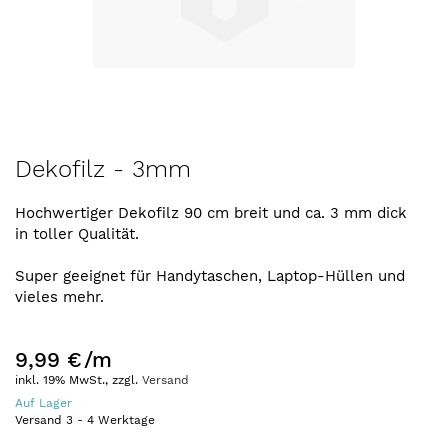
Zum
Dekofilz - 3mm
Anfang
der
Hochwertiger Dekofilz 90 cm breit und ca. 3 mm dick
Bildergalerie
in toller Qualität.
springen
Super geeignet für Handytaschen, Laptop-Hüllen und
vieles mehr.
9,99 €
/m
inkl. 19% MwSt., zzgl.
Versand
Auf Lager
Versand
3
-
4
Werktage