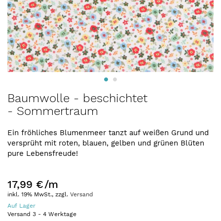
Zum
Baumwolle - beschichtet
Anfang
- Sommertraum
der
Bildergalerie
springen
Ein fröhliches Blumenmeer tanzt auf weißen Grund und
versprüht mit roten, blauen, gelben und grünen Blüten
pure Lebensfreude!
17,99 €
/m
inkl. 19% MwSt., zzgl.
Versand
Auf Lager
Versand
3
-
4
Werktage