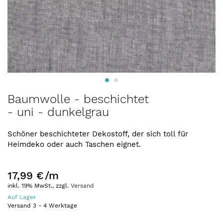
Zum
Baumwolle - beschichtet
Anfang
- uni - dunkelgrau
der
Bildergalerie
springen
Schöner beschichteter Dekostoff, der sich toll für
Heimdeko oder auch Taschen eignet.
17,99 €
/m
inkl. 19% MwSt., zzgl.
Versand
Auf Lager
Versand
3
-
4
Werktage