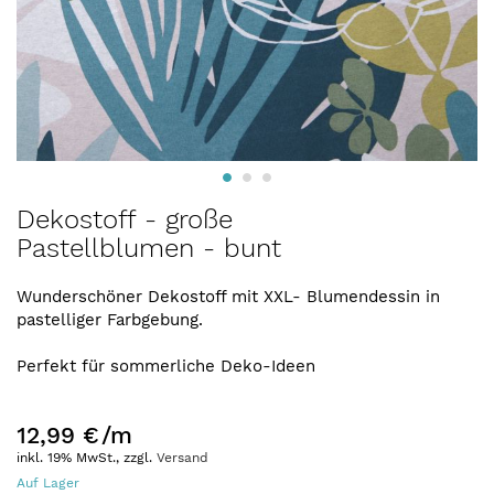
Zum
Dekostoff - große
Anfang
Pastellblumen - bunt
der
Bildergalerie
springen
Wunderschöner Dekostoff mit XXL- Blumendessin in
pastelliger Farbgebung.
Perfekt für sommerliche Deko-Ideen
12,99 €
/m
inkl. 19% MwSt., zzgl.
Versand
Auf Lager