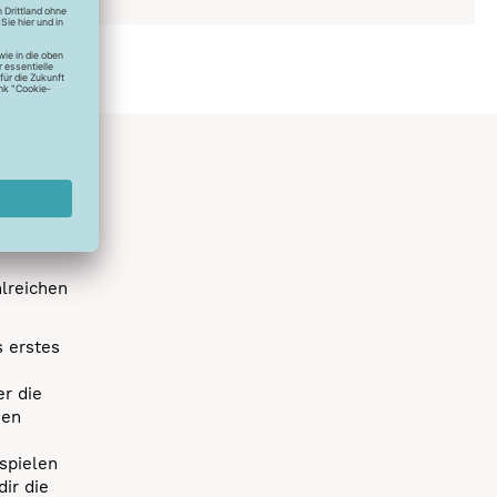
hlreichen
s erstes
r die
uen
spielen
dir die