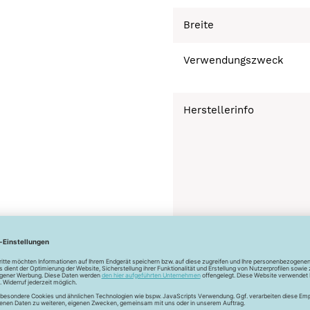
Breite
Verwendungszweck
Herstellerinfo
Bügeln bei geringer 
Schonwaschgang 3
Trocknen nicht mögl