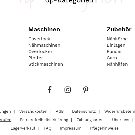
Top-Kategorien
Maschinen
Zubehör
Coverlock
Nähkörbe
Nähmaschinen
Einlagen
Overlocker
Bänder
Plotter
Garn
Stickmaschinen
Nähhilfen
lungen
Versandkosten
AGB
Datenschutz
Widerrufsbeleh
rrufen
Barrierefreiheitserklärung
Zahlungsarten
Über uns
Lagerverkauf
FAQ
Impressum
Pflegehinweise