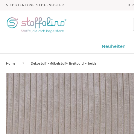
5 KOSTENLOSE STOFFMUSTER
DI
Neuheiten
Home
Dekostoff -Möbelstoff- Breitcord - beige
Zum
Ende
der
Bildergalerie
springen