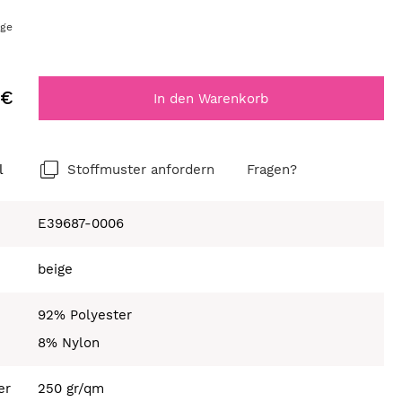
age
 €
In den Warenkorb
l
Stoffmuster anfordern
Fragen?
E39687-0006
beige
92% Polyester
8% Nylon
er
250 gr/qm