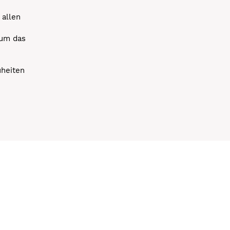
 allen
 um das
uheiten