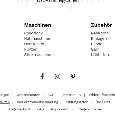
Top-Kategorien
Maschinen
Zubehör
Coverlock
Nähkörbe
Nähmaschinen
Einlagen
Overlocker
Bänder
Plotter
Garn
Stickmaschinen
Nähhilfen
lungen
Versandkosten
AGB
Datenschutz
Widerrufsbeleh
rrufen
Barrierefreiheitserklärung
Zahlungsarten
Über uns
Lagerverkauf
FAQ
Impressum
Pflegehinweise