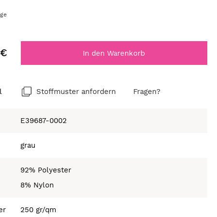
age
 €
In den Warenkorb
l
Stoffmuster anfordern
Fragen?
E39687-0002
grau
92% Polyester
8% Nylon
er
250 gr/qm