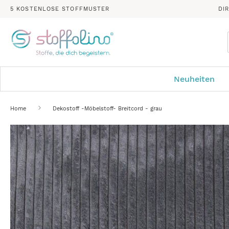
5 KOSTENLOSE STOFFMUSTER
DI
Neuheiten
Home
Dekostoff -Möbelstoff- Breitcord - grau
Zum
Ende
der
Bildergalerie
springen