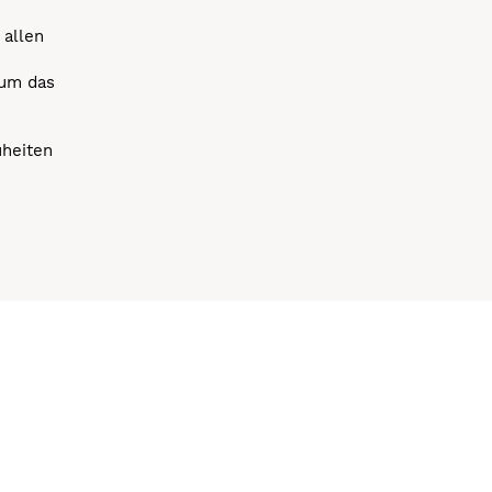
 allen
 um das
uheiten