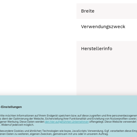
Breite
Verwendungszweck
Herstellerinfo
Bügeln bei geringer 
Schonwaschgang 3
Trocknen nicht mögl