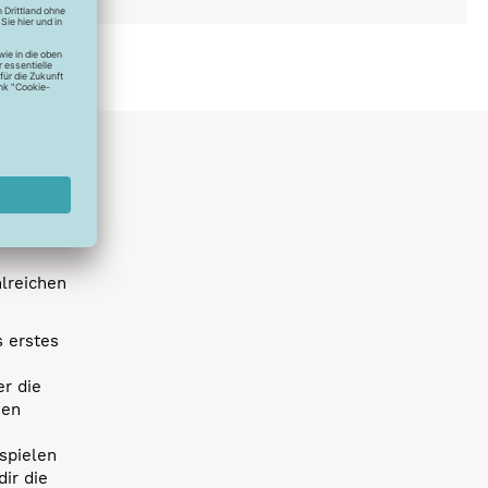
hlreichen
s erstes
r die
uen
spielen
dir die