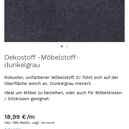
Zum
Dekostoff -Möbelstoff-
Anfang
dunkelgrau
der
Bildergalerie
springen
Robuster, unifarbener Möbelstoff. Er fühlt sich auf der
Oberfläche weich an. Dunkelgrau meliert.
Ideal um Möbel zu beziehen, oder auch für Möbelkissen
/ Sitzkissen geeignet.
18,99 €
/m
inkl. 19% MwSt., zzgl.
Versand