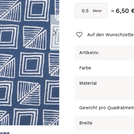
6,50 
Auf den Wunschzette
Artikelnr.
Farbe
Material
Gewicht pro Quadratmet
Breite