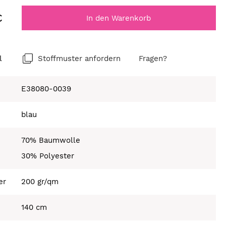
€
In den Warenkorb
l
Stoffmuster anfordern
Fragen?
E38080-0039
blau
70% Baumwolle
30% Polyester
er
200 gr/qm
140 cm