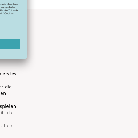
hlreichen
s erstes
r die
uen
spielen
dir die
 allen