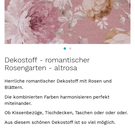
Zum
Dekostoff - romantischer
Anfang
Rosengarten - altrosa
der
Bildergalerie
springen
Herrliche romantischer Dekostoff mit Rosen und
Blättern.
Die kombinierten Farben harmonisieren perfekt
miteinander.
Ob Kissenbezüge, Tischdecken, Taschen oder oder oder.
Aus diesem schönen Dekostoff ist so viel möglich.