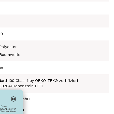
00
Polyester
Baumwolle
nn
ard 100 Class 1 by OEKO-TEX® zertifiziert:
.00204/Hohenstein HTTI
n Handel GmbH
str. 1
7 Bönnigheim