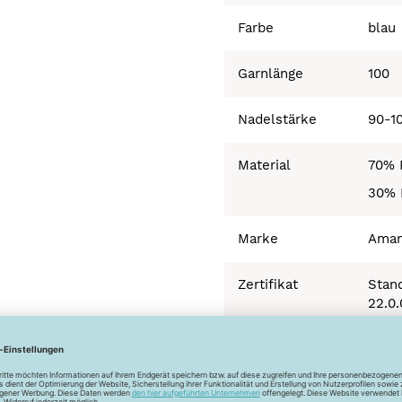
Farbe
blau
Garnlänge
100
Nadelstärke
90-1
Material
70% 
30% 
Marke
Ama
Zertifikat
Stand
22.0
Herstellerinfo
Aman
Haupt
7435