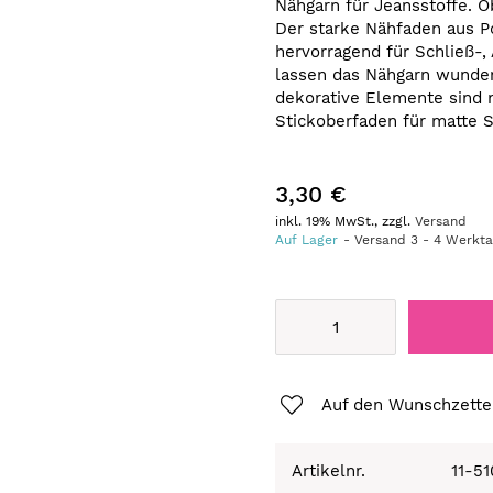
Nähgarn für Jeansstoffe. O
Der starke Nähfaden aus 
hervorragend für Schließ-
lassen das Nähgarn wunde
dekorative Elemente sind 
Stickoberfaden für matte S
3,30 €
inkl. 19% MwSt., zzgl.
Versand
Auf Lager
Versand
3
-
4
Werkt
Auf den Wunschzette
Artikelnr.
11-5