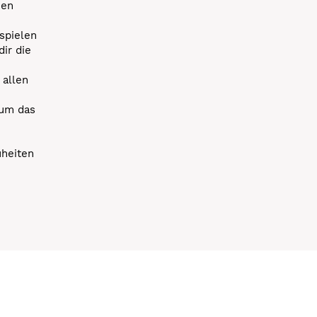
uen
spielen
dir die
 allen
 um das
uheiten