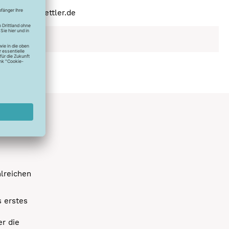
schland
(a) amann-mettler.de
ex
hlreichen
s erstes
r die