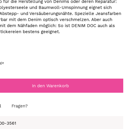
b für die Herstellung von Denims oder deren Reparatur:
Polyesterseele und Baumwoll-Umspinnung eignet sich
, Abstepp- und Versäuberungsnähte. Spezielle Jeansfarben
rbar mit dem Denim optisch verschmelzen. Aber auch
mit dem Nähfaden möglich: So ist DENIM DOC auch als
tickereien bestens geeignet.
age
In den Warenkorb
l
Fragen?
100-3561