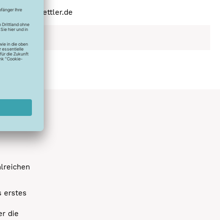
schland
(a) amann-mettler.de
ex
hlreichen
s erstes
r die