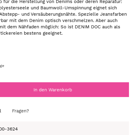
b für die Herstellung von Denims oder deren Reparatur:
Polyesterseele und Baumwoll-Umspinnung eignet sich
, Abstepp- und Versäuberungsnähte. Spezielle Jeansfarben
rbar mit dem Denim optisch verschmelzen. Aber auch
mit dem Nähfaden möglich: So ist DENIM DOC auch als
tickereien bestens geeignet.
age
In den Warenkorb
l
Fragen?
100-3624