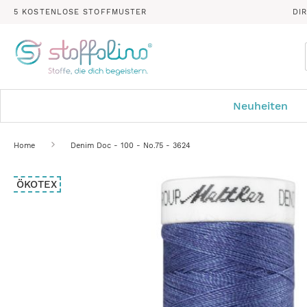
5 KOSTENLOSE STOFFMUSTER
DI
Neuheiten
Home
Denim Doc - 100 - No.75 - 3624
Zum
ÖKOTEX
Ende
der
Bildergalerie
springen