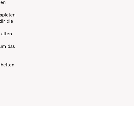
uen
spielen
dir die
 allen
 um das
uheiten