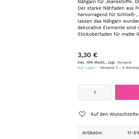
Nähgarn für Jeansstoffe. O
Der starke Nähfaden aus 
hervorragend für Schließ-
lassen das Nähgarn wunde
dekorative Elemente sind 
Stickoberfaden für matte S
3,30 €
inkl. 19% MwSt., zzgl.
Versand
Auf Lager
Versand
3
-
4
Werkt
Auf den Wunschzette
Artikelnr.
11-5