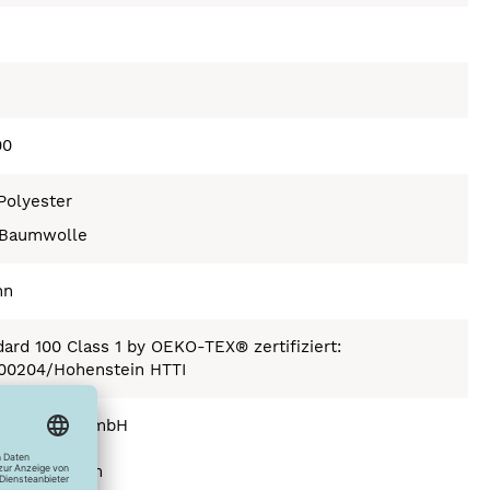
00
Polyester
Baumwolle
nn
ard 100 Class 1 by OEKO-TEX® zertifiziert:
.00204/Hohenstein HTTI
n Handel GmbH
str. 1
7 Bönnigheim