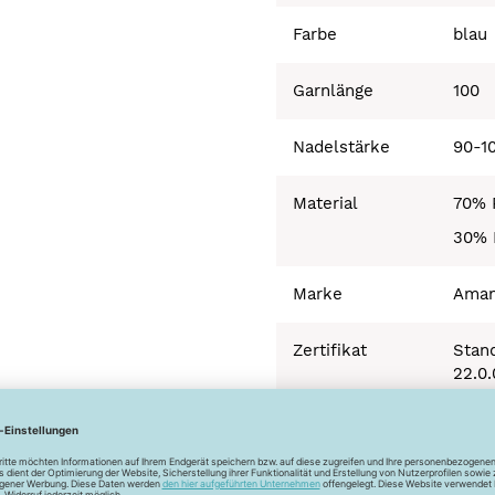
Farbe
blau
Garnlänge
100
Nadelstärke
90-1
Material
70% 
30% 
Marke
Ama
Zertifikat
Stand
22.0
Herstellerinfo
Aman
Haupt
7435