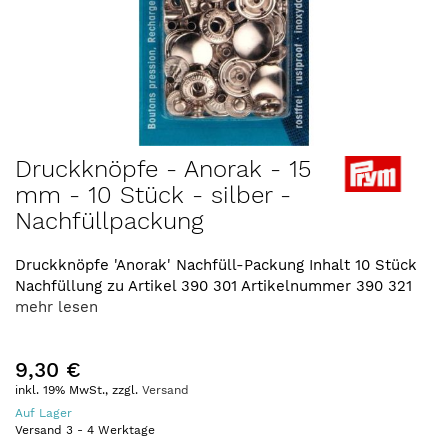
Zum
Druckknöpfe - Anorak - 15
Anfang
mm - 10 Stück - silber -
der
Nachfüllpackung
Bildergalerie
springen
Druckknöpfe 'Anorak' Nachfüll-Packung Inhalt 10 Stück
Nachfüllung zu Artikel 390 301 Artikelnummer 390 321
mehr lesen
9,30 €
inkl. 19% MwSt., zzgl.
Versand
Auf Lager
Versand
3
-
4
Werktage