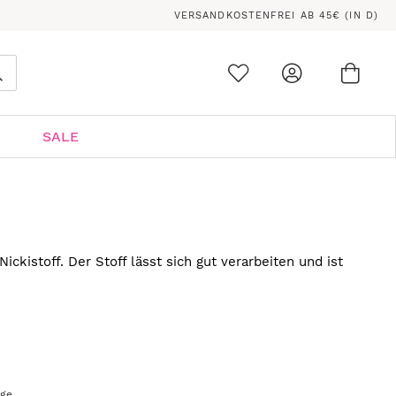
VERSANDKOSTENFREI AB 45€ (IN D)
Ware
0
Suche
SALE
ckistoff. Der Stoff lässt sich gut verarbeiten und ist
age