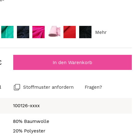
Mehr
€
In den Warenkorb
l
Stoffmuster anfordern
Fragen?
100126-xxxx
80% Baumwolle
20% Polyester