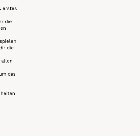
s erstes
r die
uen
spielen
dir die
 allen
 um das
uheiten