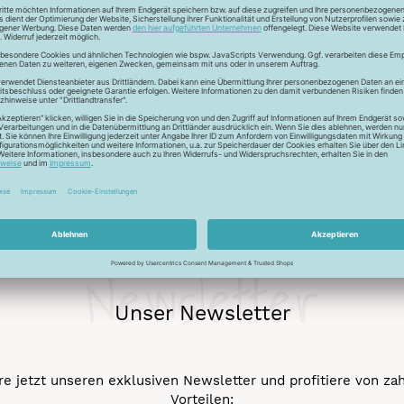
 bedeutet, dass der kuschelige Nicki auch kuschelig bleibt und n
leibt die Innenseite ebenfalls glatt, so dass der Tragekomfort erh
Newsletter
Unser Newsletter
e jetzt unseren exklusiven Newsletter und profitiere von za
Vorteilen: