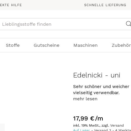
REKTE HILFE
SCHNELLE LIEFERUNG
Suche
Stoffe
Gutscheine
Maschinen
Zubehör
Edelnicki - uni
Sehr schöner und weicher Ni
vielseitig verwendbar.
mehr lesen
17,99 €
/m
inkl. 19% MwSt., zzgl.
Versand
Auf Lager
Versand
3
-
4
Werkt