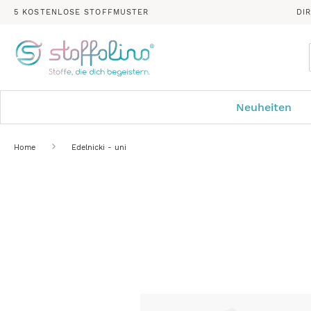
5 KOSTENLOSE STOFFMUSTER
DI
Neuheiten
Home
Edelnicki - uni
Zum
Ende
der
Bildergalerie
springen