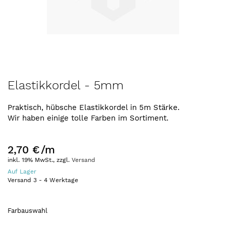
Zum
Elastikkordel - 5mm
Anfang
der
Praktisch, hübsche Elastikkordel in 5m Stärke.
Bildergalerie
Wir haben einige tolle Farben im Sortiment.
springen
2,70 €
/m
inkl. 19% MwSt., zzgl.
Versand
Auf Lager
Versand
3
-
4
Werktage
Farbauswahl