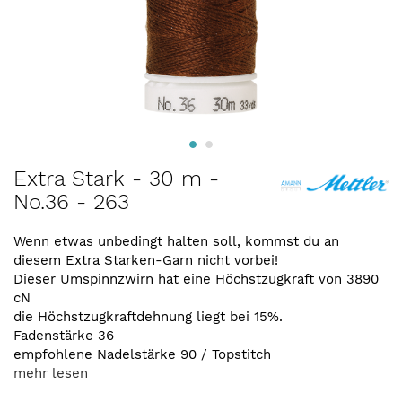
Zum
Extra Stark - 30 m -
Anfang
No.36 - 263
der
Bildergalerie
springen
Wenn etwas unbedingt halten soll, kommst du an
diesem Extra Starken-Garn nicht vorbei!
Dieser Umspinnzwirn hat eine Höchstzugkraft von 3890
cN
die Höchstzugkraftdehnung liegt bei 15%.
Fadenstärke 36
empfohlene Nadelstärke 90 / Topstitch
mehr lesen