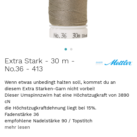
Zum
Extra Stark - 30 m -
Anfang
No.36 - 413
der
Bildergalerie
springen
Wenn etwas unbedingt halten soll, kommst du an
diesem Extra Starken-Garn nicht vorbei!
Dieser Umspinnzwirn hat eine Höchstzugkraft von 3890
cN
die Höchstzugkraftdehnung liegt bei 15%.
Fadenstärke 36
empfohlene Nadelstärke 90 / Topstitch
mehr lesen