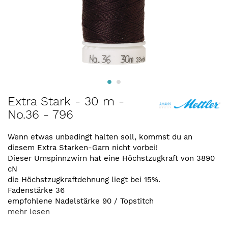
Zum
Extra Stark - 30 m -
Anfang
No.36 - 796
der
Bildergalerie
springen
Wenn etwas unbedingt halten soll, kommst du an
diesem Extra Starken-Garn nicht vorbei!
Dieser Umspinnzwirn hat eine Höchstzugkraft von 3890
cN
die Höchstzugkraftdehnung liegt bei 15%.
Fadenstärke 36
empfohlene Nadelstärke 90 / Topstitch
mehr lesen