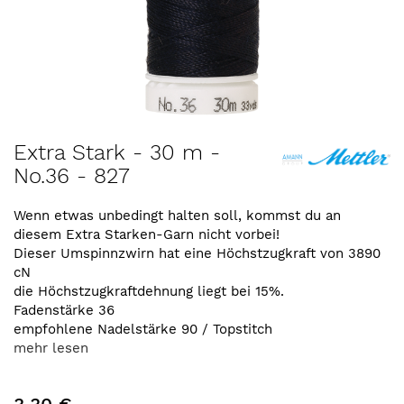
Zum
Extra Stark - 30 m -
Anfang
No.36 - 827
der
Bildergalerie
springen
Wenn etwas unbedingt halten soll, kommst du an
diesem Extra Starken-Garn nicht vorbei!
Dieser Umspinnzwirn hat eine Höchstzugkraft von 3890
cN
die Höchstzugkraftdehnung liegt bei 15%.
Fadenstärke 36
empfohlene Nadelstärke 90 / Topstitch
mehr lesen