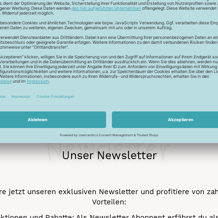
usammen, was zusammen gehört und das über Jahre. Der Faden i
rfester Faden oder für dekorative Ansprüche eingesetzt werden, 
Newsletter
Unser Newsletter
e jetzt unseren exklusiven Newsletter und profitiere von za
Vorteilen:
ktionen und Rabatte: Als Newsletter Abonnent erfährst du al