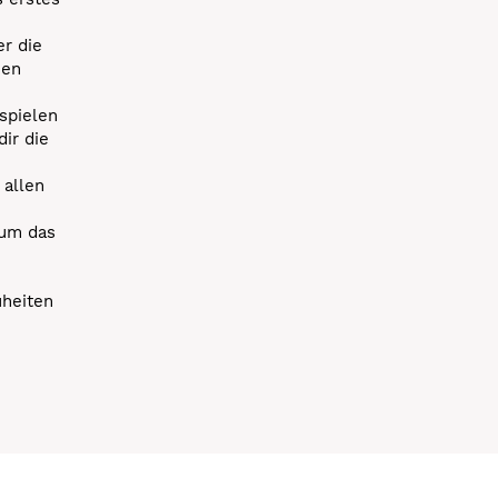
r die
uen
spielen
dir die
 allen
 um das
uheiten