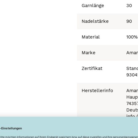
Garnlänge
30
Nadelstärke
90
Material
100%
Marke
Ama
Zertifikat
Stand
9304
Herstellerinfo
Aman
Haupt
7435
Deut
info 
Besonderheiten
Ökot