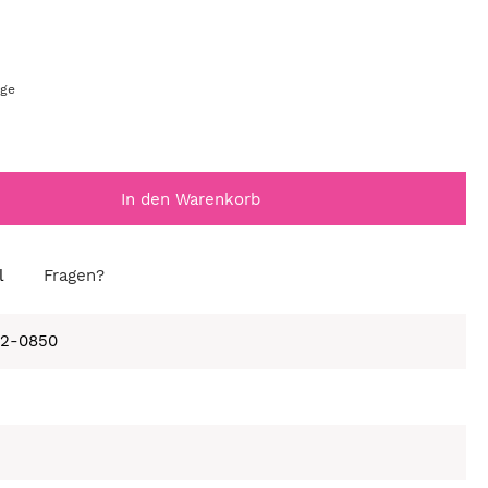
age
In den Warenkorb
l
Fragen?
22-0850