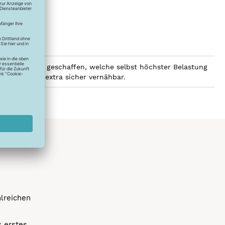
st für Nähte geschaffen, welche selbst höchster Belastung
er ist immer extra sicher vernähbar.
hlreichen
s erstes