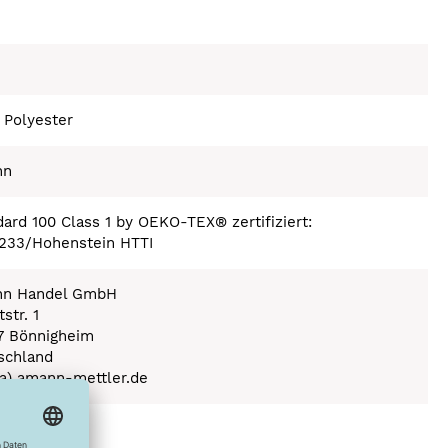
 Polyester
nn
ard 100 Class 1 by OEKO-TEX® zertifiziert:
233/Hohenstein HTTI
n Handel GmbH
str. 1
7 Bönnigheim
schland
(a) amann-mettler.de
ex