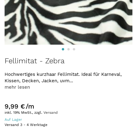
Zum
Fellimitat - Zebra
Anfang
der
Hochwertiges kurzhaar Fellimitat. Ideal für Karneval,
Bildergalerie
Kissen, Decken, Jacken, uvm...
springen
mehr lesen
9,99 €
/m
inkl. 19% MwSt., zzgl.
Versand
Auf Lager
Versand
3
-
4
Werktage