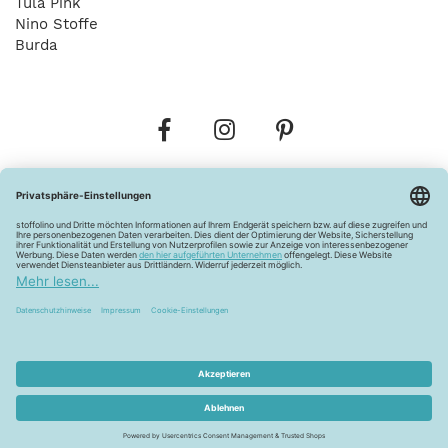
Tula Pink
Nino Stoffe
Burda
Bestellungen
Versandkosten
AGB
Datenschutz
Widerrufsbelehrung
Vertrag widerrufen
Barrierefreiheitserklärung
Zahlungsarten
Über uns
Kontakt
Lagerverkauf
FAQ
Impressum
Pflegehinweise