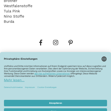
Brother
Westfalenstoffe
Tula Pink
Nino Stoffe
Burda
Bestellungen
Versandkosten
AGB
Datenschutz
Widerrufsbelehrung
Vertrag widerrufen
Barrierefreiheitserklärung
Zahlungsarten
Über uns
Kontakt
Lagerverkauf
FAQ
Impressum
Pflegehinweise