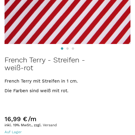
Zum
French Terry - Streifen -
Anfang
weiß-rot
der
Bildergalerie
springen
French Terry mit Streifen in 1 cm.
Die Farben sind weiß mit rot.
16,99 €
/m
inkl. 19% MwSt., zzgl.
Versand
Auf Lager