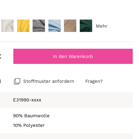
Mehr
€
In den Warenkorb
l
Stoffmuster anfordern
Fragen?
E31990-xxxx
90% Baumwolle
10% Polyester