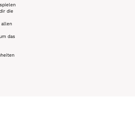
spielen
dir die
 allen
 um das
uheiten