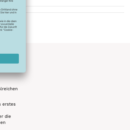
hlreichen
s erstes
r die
uen