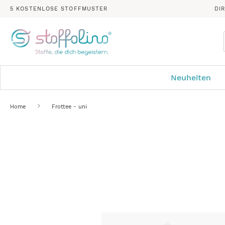
5 KOSTENLOSE STOFFMUSTER
DI
Neuheiten
Home
Frottee - uni
Zum
Ende
der
Bildergalerie
springen