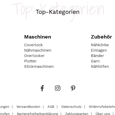
Top-Kategorien
Top-Kategorien
Maschinen
Zubehör
Coverlock
Nähkörbe
Nähmaschinen
Einlagen
Overlocker
Bänder
Plotter
Garn
Stickmaschinen
Nähhilfen
lungen
Versandkosten
AGB
Datenschutz
Widerrufsbeleh
rrufen
Barrierefreiheitserklärung
Zahlungsarten
Über uns