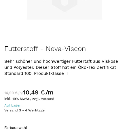
Zum
Futterstoff - Neva-Viscon
Anfang
der
Sehr schöner und hochwertiger Futtertaft aus Viskose
Bildergalerie
und Polyester. Dieser Stoff hat ein Öko-Tex Zertifikat
springen
Standard 100, Produktklasse II
10,49 €
/m
14,99 €
/m
inkl. 19% MwSt., zzgl.
Versand
Auf Lager
Versand
3
-
4
Werktage
Farbauswahl