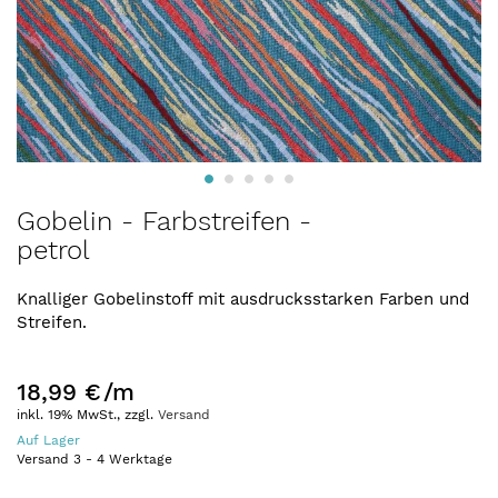
Zum
Gobelin - Farbstreifen -
Anfang
petrol
der
Bildergalerie
springen
Knalliger Gobelinstoff mit ausdrucksstarken Farben und
Streifen.
18,99 €
/m
inkl. 19% MwSt., zzgl.
Versand
Auf Lager
Versand
3
-
4
Werktage