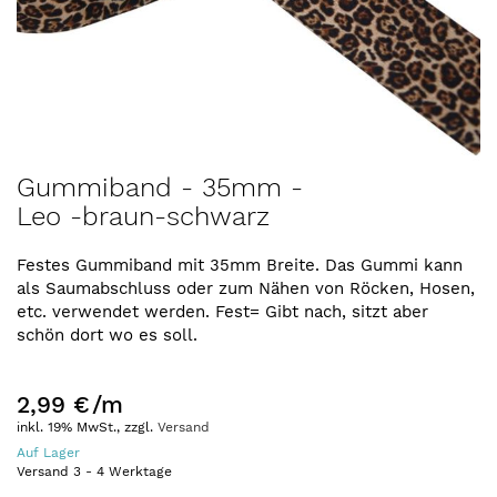
Zum
Gummiband - 35mm -
Anfang
Leo -braun-schwarz
der
Bildergalerie
springen
Festes Gummiband mit 35mm Breite. Das Gummi kann
als Saumabschluss oder zum Nähen von Röcken, Hosen,
etc. verwendet werden. Fest= Gibt nach, sitzt aber
schön dort wo es soll.
2,99 €
/m
inkl. 19% MwSt., zzgl.
Versand
Auf Lager
Versand
3
-
4
Werktage