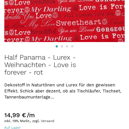
Zum
Half Panama - Lurex -
Anfang
Weihnachten - Love is
der
forever - rot
Bildergalerie
springen
Dekostoff in Naturtönen und Lurex für den gewissen
Effekt. Schick aber dezent, ob als Tischläufer, Tischset,
Tannenbaumunterlage…
14,99 €
/m
inkl. 19% MwSt., zzgl.
Versand
Auf Lager