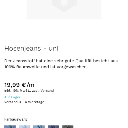
Zum
Hosenjeans - uni
Anfang
der
Der Jeansstoff hat eine sehr gute Qualität besteht aus
Bildergalerie
100% Baumwolle und ist vorgewaschen.
springen
19,99 €
/m
inkl. 19% MwSt., zzgl.
Versand
Auf Lager
Versand
3
-
4
Werktage
Farbauswahl