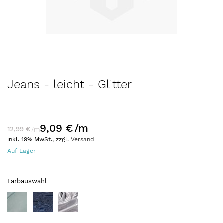
Zum
Jeans - leicht - Glitter
Anfang
der
Bildergalerie
springen
9,09 €
/m
12,99 €
/m
inkl. 19% MwSt., zzgl.
Versand
Auf Lager
Farbauswahl