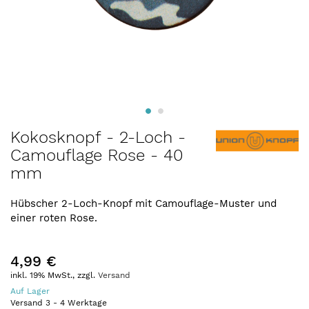
Zum
Kokosknopf - 2-Loch -
Anfang
Camouflage Rose - 40
der
mm
Bildergalerie
springen
Hübscher 2-Loch-Knopf mit Camouflage-Muster und
einer roten Rose.
4,99 €
inkl. 19% MwSt., zzgl.
Versand
Auf Lager
Versand
3
-
4
Werktage